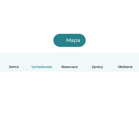
Mapa
Domů
Vyhledávejte
Rezervace
Zprávy
Oblíbené
Čeština
Jak to funguje
Pomoc
Podmínky a soukromí
Ceník
Údaje o společnosti
Babysits pro Firmy