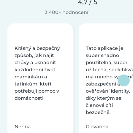
4,7 / 5
3 400+ hodnocení
Krásný a bezpečný
Tato aplikace je
způsob, jak najít
super snadno
chůvy a usnadnit
použitelná, super
každodenní život
užitečná, spolehlivá
maminkám a
má mnoho systém
tatínkům, kteří
zabezpečení a
potřebují pomoc v
ověřování identity,
domácnosti!
díky kterým se
členové cítí
bezpečně.
Nerina
Giovanna