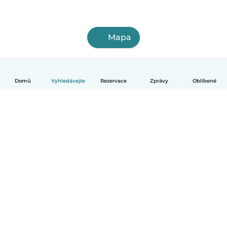
Mapa
Domů
Vyhledávejte
Rezervace
Zprávy
Oblíbené
Čeština
Jak to funguje
Pomoc
Podmínky a soukromí
Ceník
Údaje o společnosti
Babysits pro Firmy
Komunitní standardy