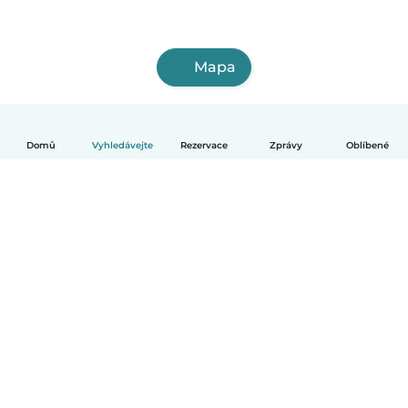
Mapa
Domů
Vyhledávejte
Rezervace
Zprávy
Oblíbené
Čeština
Jak to funguje
Pomoc
Podmínky a soukromí
Ceník
Údaje o společnosti
Babysits pro Firmy
Komunitní standardy