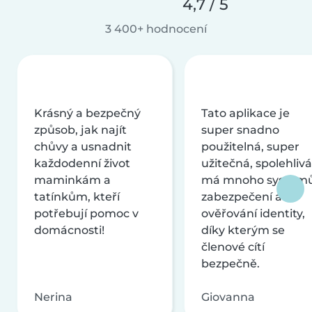
4,7 / 5
3 400+ hodnocení
Krásný a bezpečný
Tato aplikace je
způsob, jak najít
super snadno
chůvy a usnadnit
použitelná, super
každodenní život
užitečná, spolehlivá
maminkám a
má mnoho systém
tatínkům, kteří
zabezpečení a
potřebují pomoc v
ověřování identity,
domácnosti!
díky kterým se
členové cítí
bezpečně.
Nerina
Giovanna