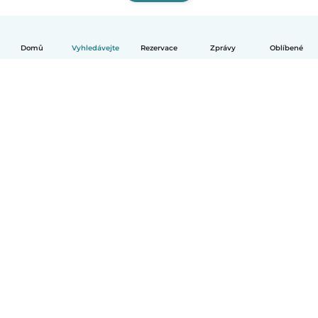
Domů
Vyhledávejte
Rezervace
Zprávy
Oblíbené
Čeština
Jak to funguje
Pomoc
Podmínky a soukromí
Ceník
Údaje o společnosti
Babysits pro Firmy
Komunitní standardy
© Babysits B.V.