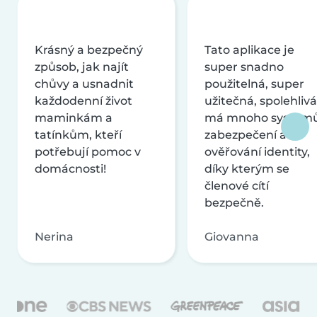
Krásný a bezpečný
Tato aplikace je
způsob, jak najít
super snadno
chůvy a usnadnit
použitelná, super
každodenní život
užitečná, spolehlivá
maminkám a
má mnoho systém
tatínkům, kteří
zabezpečení a
potřebují pomoc v
ověřování identity,
domácnosti!
díky kterým se
členové cítí
bezpečně.
Nerina
Giovanna