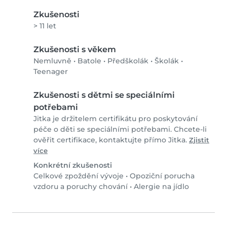
Zkušenosti
> 11 let
Zkušenosti s věkem
Nemluvně
•
Batole
•
Předškolák
•
Školák
•
Teenager
Zkušenosti s dětmi se speciálními
potřebami
Jitka je držitelem certifikátu pro poskytování
péče o děti se speciálními potřebami. Chcete-li
ověřit certifikace, kontaktujte přímo Jitka.
Zjistit
více
Konkrétní zkušenosti
Celkové zpoždění vývoje
•
Opoziční porucha
vzdoru a poruchy chování
•
Alergie na jídlo