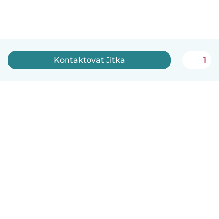
Kontaktovat Jitka
1
Čeština
Jak to funguje
Pomoc
Podmínky a soukromí
Ceník
Údaje o společnosti
Babysits pro Firmy