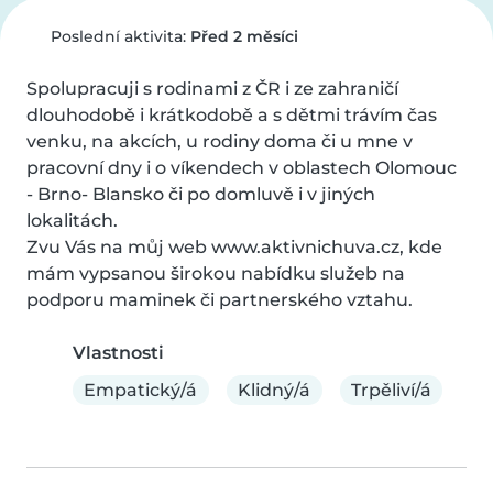
Poslední aktivita:
Před 2 měsíci
Spolupracuji s rodinami z ČR i ze zahraničí 
dlouhodobě i krátkodobě a s dětmi trávím čas 
venku, na akcích, u rodiny doma či u mne v 
pracovní dny i o víkendech v oblastech Olomouc 
- Brno- Blansko či po domluvě i v jiných 
lokalitách.

Zvu Vás na můj web www.aktivnichuva.cz, kde 
mám vypsanou širokou nabídku služeb na 
podporu maminek či partnerského vztahu.
Vlastnosti
Empatický/á
Klidný/á
Trpěliví/á