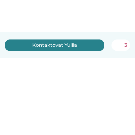
Kontaktovat Yuliia
3
Čeština
Jak to funguje
Pomoc
Podmínky a soukromí
Ceník
Údaje o společnosti
Babysits pro Firmy