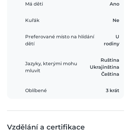
Má děti
Ano
Kuřák
Ne
Preferované místo na hlídání
U
dětí
rodiny
Ruština
Jazyky, kterými mohu
Ukrajinština
mluvit
Čeština
Oblíbené
3 krát
Vzdělání a certifikace