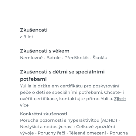
Zkušenosti
> 9 let
Zkušenosti s věkem
Nemluvně
•
Batole
•
Předškolák
•
Školák
Zkušenosti s dětmi se speciálními
potřebami
Yuliia je držitelem certifikátu pro poskytování
péče o děti se speciálními potřebami. Chcete-li
ověřit certifikace, kontaktujte přímo Yuliia.
Zjistit
více
Konkrétní zkušenosti
Porucha pozornosti s hyperaktivitou (ADHD)
•
Neslyšící a nedoslýchaví
•
Celkové zpoždění
vývoje
•
Poruchy řeči
•
Tělesné omezení
•
Porucha