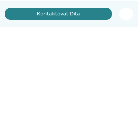
Kontaktovat Dita
Čeština
Jak to funguje
Pomoc
Podmínky a soukromí
Ceník
Údaje o společnosti
Babysits pro Firmy
Komunitní standardy