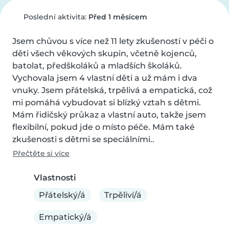
Poslední aktivita:
Před 1 měsícem
Jsem chůvou s více než 11 lety zkušeností v péči o 
děti všech věkových skupin, včetně kojenců, 
batolat, předškoláků a mladších školáků. 
Vychovala jsem 4 vlastní děti a už mám i dva 
vnuky. Jsem přátelská, trpělivá a empatická, což 
mi pomáhá vybudovat si blízký vztah s dětmi. 
Mám řidičský průkaz a vlastní auto, takže jsem 
flexibilní, pokud jde o místo péče. Mám také 
zkušenosti s dětmi se speciálními..
Přečtěte si více
Vlastnosti
Přátelský/á
Trpěliví/á
Empatický/á