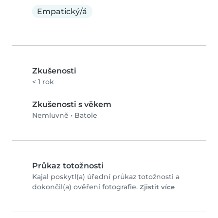
Empatický/á
Zkušenosti
< 1 rok
Zkušenosti s věkem
Nemluvně
•
Batole
Průkaz totožnosti
Kajal poskytl(a) úřední průkaz totožnosti a
dokončil(a) ověření fotografie.
Zjistit více