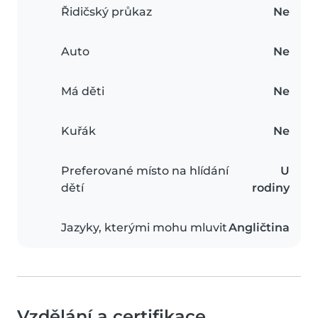
Řidičský průkaz
Ne
Auto
Ne
Má děti
Ne
Kuřák
Ne
Preferované místo na hlídání
U
dětí
rodiny
Jazyky, kterými mohu mluvit
Angličtina
Vzdělání a certifikace