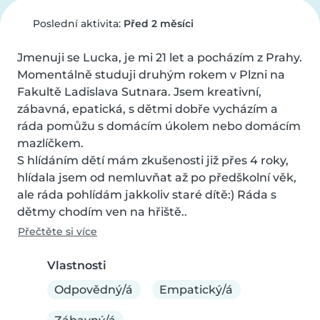
Poslední aktivita:
Před 2 měsíci
Jmenuji se Lucka, je mi 21 let a pocházím z Prahy. 
Momentálně studuji druhým rokem v Plzni na 
Fakultě Ladislava Sutnara. Jsem kreativní, 
zábavná, epatická, s dětmi dobře vycházím a 
ráda pomůžu s domácím úkolem nebo domácím 
mazlíčkem.

S hlídáním dětí mám zkušenosti již přes 4 roky, 
hlídala jsem od nemluvňat až po předškolní věk, 
ale ráda pohlídám jakkoliv staré dítě:) Ráda s 
dětmy chodím ven na hřiště..
Přečtěte si více
Vlastnosti
Odpovědný/á
Empatický/á