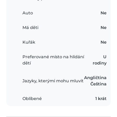
Auto
Ne
Má děti
Ne
Kuřák
Ne
Preferované místo na hlídání
U
dětí
rodiny
Angličtina
Jazyky, kterými mohu mluvit
Čeština
Oblíbené
1 krát