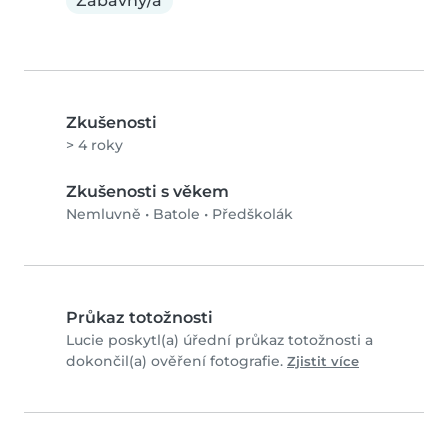
Zábavný/á
Zkušenosti
> 4 roky
Zkušenosti s věkem
Nemluvně
•
Batole
•
Předškolák
Průkaz totožnosti
Lucie poskytl(a) úřední průkaz totožnosti a
dokončil(a) ověření fotografie.
Zjistit více