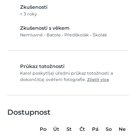
Zkušenosti
> 3 roky
Zkušenosti s věkem
Nemluvně
•
Batole
•
Předškolák
•
Školák
Průkaz totožnosti
Karol poskytl(a) úřední průkaz totožnosti a
dokončil(a) ověření fotografie.
Zjistit více
Dostupnost
Po
Út
St
Čt
Pá
So
Ne