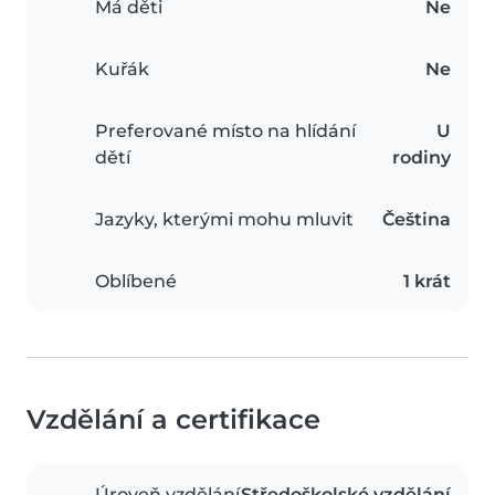
Má děti
Ne
Kuřák
Ne
Preferované místo na hlídání
U
dětí
rodiny
Jazyky, kterými mohu mluvit
Čeština
Oblíbené
1 krát
Vzdělání a certifikace
Úroveň vzdělání
Středoškolské vzdělání