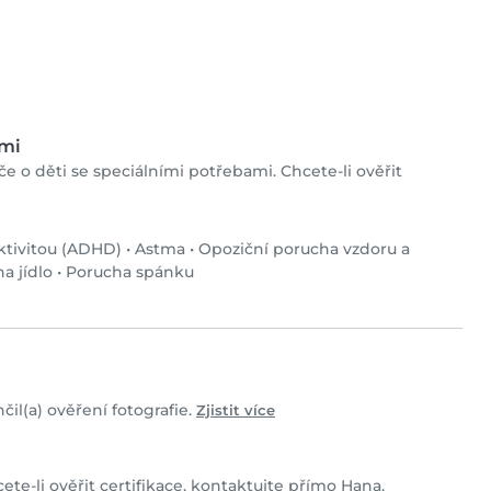
ami
če o děti se speciálními potřebami. Chcete-li ověřit
ktivitou (ADHD)
•
Astma
•
Opoziční porucha vzdoru a
na jídlo
•
Porucha spánku
il(a) ověření fotografie.
Zjistit více
ete-li ověřit certifikace, kontaktujte přímo Hana.