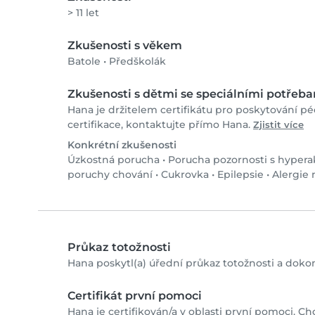
> 11 let
Zkušenosti s věkem
Batole
•
Předškolák
Zkušenosti s dětmi se speciálními potřeb
Hana je držitelem certifikátu pro poskytování pé
certifikace, kontaktujte přímo Hana.
Zjistit více
Konkrétní zkušenosti
Úzkostná porucha
•
Porucha pozornosti s hypera
poruchy chování
•
Cukrovka
•
Epilepsie
•
Alergie 
Průkaz totožnosti
Hana poskytl(a) úřední průkaz totožnosti a dokonč
Certifikát první pomoci
Hana je certifikován/a v oblasti první pomoci. Chc