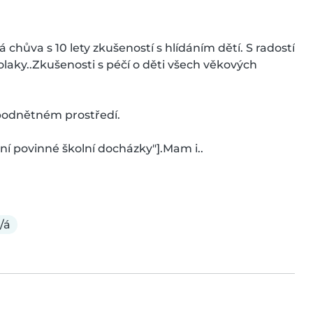
hůva s 10 lety zkušeností s hlídáním dětí. S radostí 
laky..Zkušenosti s péčí o děti všech věkových 
podnětném prostředí.

ní povinné školní docházky"].Mam i..
/á