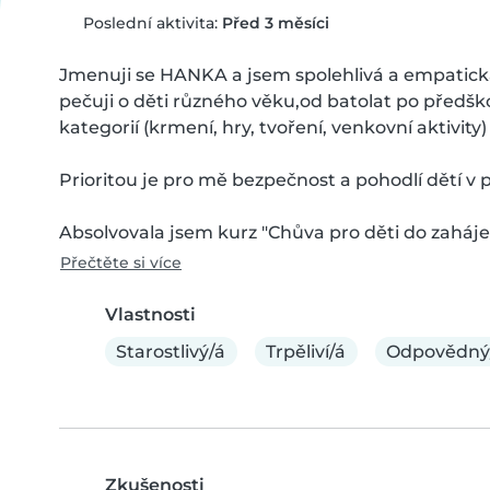
Poslední aktivita:
Před 3 měsíci
Jmenuji se HANKA a jsem spolehlivá a empatická c
pečuji o děti různého věku,od batolat po předško
kategorií (krmení, hry, tvoření, venkovní aktivity)

Prioritou je pro mě bezpečnost a pohodlí dětí v 
Absolvovala jsem kurz "Chůva pro děti do zaháje
Přečtěte si více
Vlastnosti
Starostlivý/á
Trpěliví/á
Odpovědný
Zkušenosti