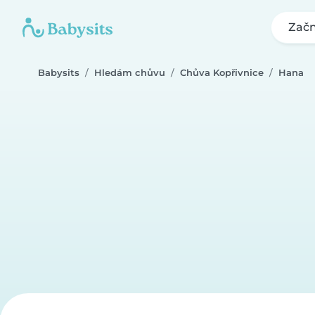
Začn
Babysits
Hledám chůvu
Chůva Kopřivnice
Hana