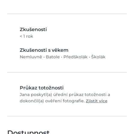
Zkušenosti
< 1 rok
Zkušenosti s věkem
Nemluvně
•
Batole
•
Předškolák
•
Školák
Průkaz totožnosti
Jana poskytl(a) úřední průkaz totožnosti a
dokončil(a) ověření fotografie.
Zjistit více
Dostupnost