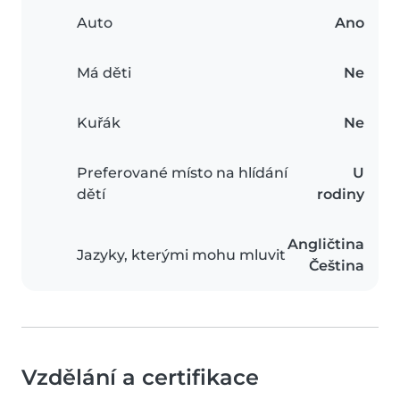
Auto
Ano
Má děti
Ne
Kuřák
Ne
Preferované místo na hlídání
U
dětí
rodiny
Angličtina
Jazyky, kterými mohu mluvit
Čeština
Vzdělání a certifikace