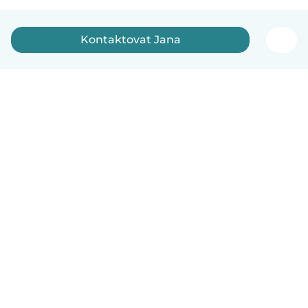
Kontaktovat Jana
Čeština
Jak to funguje
Pomoc
Podmínky a soukromí
Ceník
Údaje o společnosti
Babysits pro Firmy
Komunitní standardy