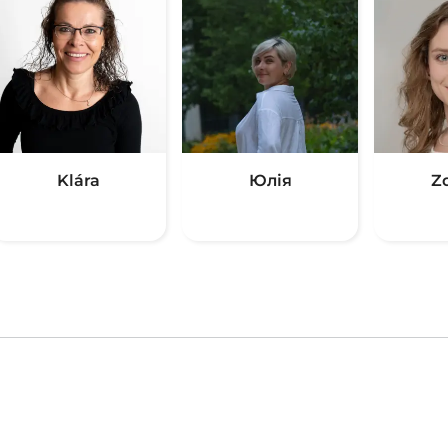
Klára
Юлія
Z