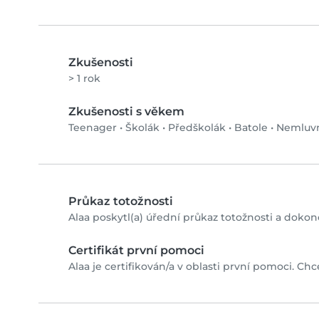
Zkušenosti
> 1 rok
Zkušenosti s věkem
Teenager
•
Školák
•
Předškolák
•
Batole
•
Nemluv
Průkaz totožnosti
Alaa poskytl(a) úřední průkaz totožnosti a dokonč
Certifikát první pomoci
Alaa je certifikován/a v oblasti první pomoci. Chce