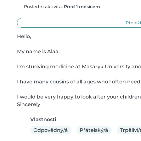
Poslední aktivita:
Před 1 měsícem
Přeložt
Hello,

My name is Alaa.

I'm studying medicine at Masaryk University and 
I have many cousins of all ages who I often need to
I would be very happy to look after your children a
Sincerely
Vlastnosti
Odpovědný/á
Přátelský/á
Trpěliví/