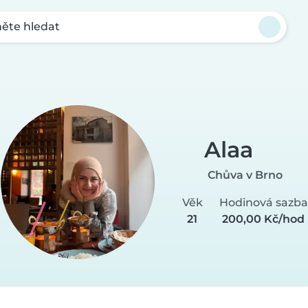
ěte hledat
Alaa
Chůva v Brno
Věk
Hodinová sazba
21
200,00 Kč/hod