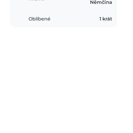
Němčina
Oblíbené
1 krát