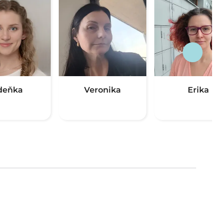
deňka
Veronika
Erika