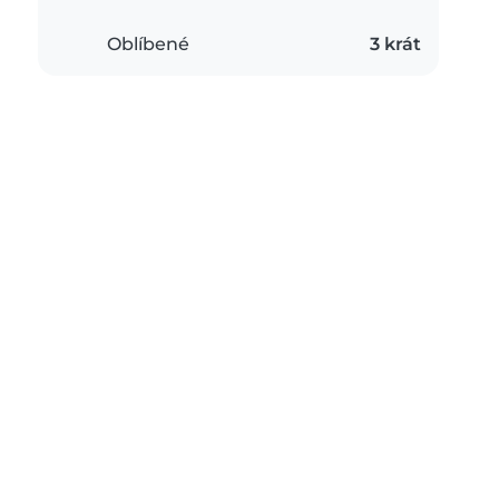
Oblíbené
3 krát