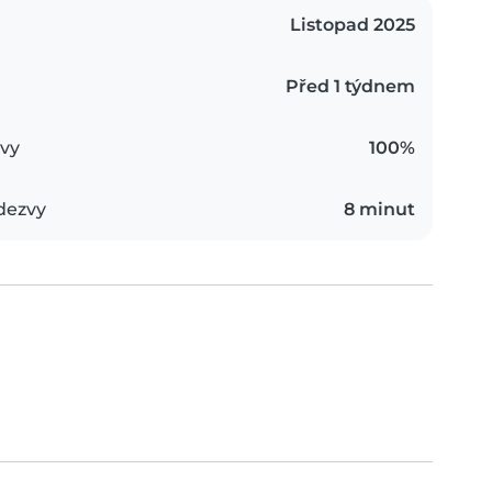
Listopad 2025
Před 1 týdnem
vy
100%
dezvy
8 minut