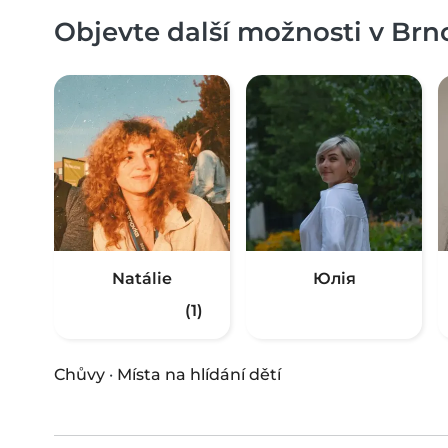
Objevte další možnosti v Brno
Natálie
Юлія
(1)
Chůvy
·
Místa na hlídání dětí