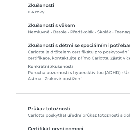
Zkušenosti
> 4 roky
Zkušenosti s věkem
Nemluvně
•
Batole
•
Předškolák
•
Školák
•
Teenag
Zkušenosti s dětmi se speciálními potřeb
Carlotta je držitelem certifikátu pro poskytování
certifikace, kontaktujte přímo Carlotta.
Zjistit víc
Konkrétní zkušenosti
Porucha pozornosti s hyperaktivitou (ADHD)
•
Úz
Astma
•
Zrakové postižení
Průkaz totožnosti
Carlotta poskytl(a) úřední průkaz totožnosti a do
Certifikát první pomoci