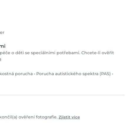
er
ami
 péče o děti se speciálními potřebami. Chcete-li ověřit
e
kostná porucha
•
Porucha autistického spektra (PAS)
•
končil(a) ověření fotografie.
Zjistit více