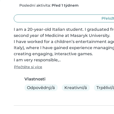
Poslední aktivita:
Před 1 týdnem
Přeložt
I am a 20-year-old Italian student. I graduated f
second year of Medicine at Masaryk University.

I have worked for a children’s entertainment agenc
Italy), where I have gained experience managing 
creating engaging, interactive games.

I am very responsible,..
Přečtěte si více
Vlastnosti
Odpovědný/á
Kreativní/á
Trpěliví/