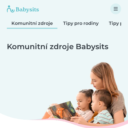
Komunitní zdroje
Tipy pro rodiny
Tipy pr
Komunitní zdroje Babysits