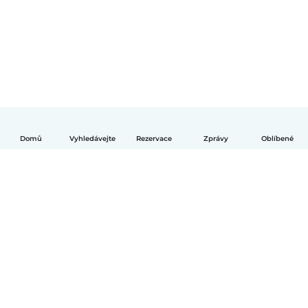
Domů
Vyhledávejte
Rezervace
Zprávy
Oblíbené
Čeština
Jak to funguje
Pomoc
Podmínky a soukromí